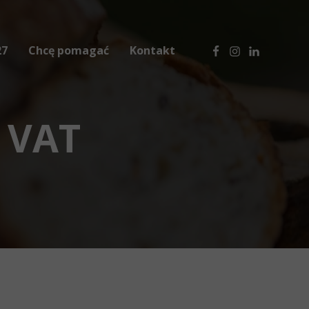
27
Chcę pomagać
Kontakt
 2025
Zbiórka żywności
 2024
Wesprzyj nas finansowo
 VAT
Przekaż żywność bez VAT
Przekaż nam 1,5% podatku
Zostań partnerem biznesowym
Zostań wolontariuszem