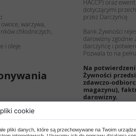
HACCP) oraz ewen
dotyczącymi przech
:
przez Darczyńcę.
, owoce, warzywa,
unków chłodniczych,
Bank Żywności rej
darowizny zgodnie
 i oleje.
darczyńcę i potwie
Pozwala to na pełną
Na potwierdzeni
okonywania
Żywności przeds
zdawczo-odbiorc
magazynu), fak
darowizny.
to poczucie
pliki cookie
ie potrzeby pomocy
rótkim terminem
Do kogo t
ności oraz dbasz o
ałe pliki danych, które są przechowywane na Twoim urządz
kami Żywności w
stron internetowych. Używamy ich do poprawy działania ser