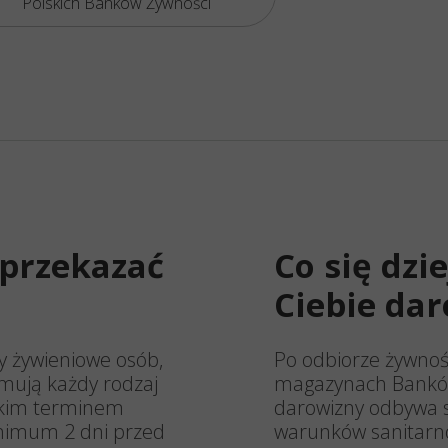
Polskich Banków Żywności
 przekazać
Co się dzi
Ciebie da
y żywieniowe osób,
Po odbiorze żywnoś
jmują każdy rodzaj
magazynach Banków
ótkim terminem
darowizny odbywa s
inimum 2 dni przed
warunków sanitarno