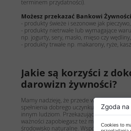
terminem przydatności).
Możesz przekazać Bankowi Żywności
- produkty świeże i sezonowe jak pieczywo
- produkty nietrwałe lub wymagające war
np. jogurty, sery, masło, mięso czy wędliny,
- produkty trwałe np. makarony, ryże, kasze
Jakie są korzyści z d
darowizn żywności?
Mamy nadzieję, że przede wszystkim jest 
Zgoda na 
spełnienia dobrego uczynku i zaspokojen
innym ludziom. Przekazując żywność z k
ważności zapobiegasz też marnowaniu żyw
Cookies to m
środowisko naturalne. Współpraca z Ban
przeglądania 