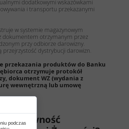
tualnymi dodatkowymi wskazówkami
owywania i transportu przekazanymi
estruje w systemie magazynowym
 z dokumentem otrzymanym przez
rdzonym przy odbiorze darowizny.
 przejrzystość dystrybucji darowizn.
e przekazania produktów do Banku
iębiorca otrzymuje protokół
zy, dokument WZ (wydania z
turę wewnętrzną lub umowę
rafia żywność
eniu podczas
wisu,