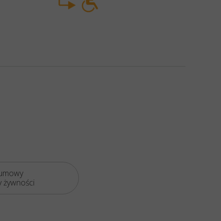
umowy
 żywności