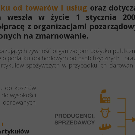
Podprogram 2014
ku od towarów i usług
oraz dotyc
h weszła w życie 1 stycznia 20
łpracę z organizacjami pozarządo
żonych na zmarnowanie.
ekazujących żywność organizacjom pożytku publicz
w o podatku dochodowym od osób fizycznych i pra
rtykułów spożywczych w przypadku ich darowania
iu do kosztów
 do wysokości
 darowanych
i
artykułów