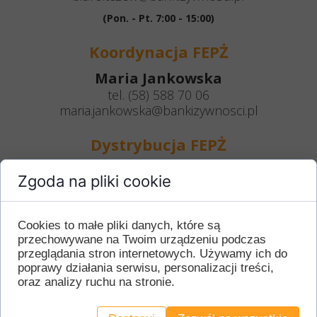
(Pon. - Pt. 7:00 - 15:00)
Koordynacja FEPŻ
Maria Jankowska
tel. (58) 588 70 06
maria.jankowska@bankizywnosci.pl
Dystrybucja FEPŻ
Justyna Nibus
Zgoda na pliki cookie
tel. (58) 588 70 06
justyna.nibus@bankizywnosci.pl
Cookies to małe pliki danych, które są
przechowywane na Twoim urządzeniu podczas
Siedziba
przeglądania stron internetowych. Używamy ich do
poprawy działania serwisu, personalizacji treści,
ul. Kwiatowa 2
oraz analizy ruchu na stronie.
83-110 Tczew