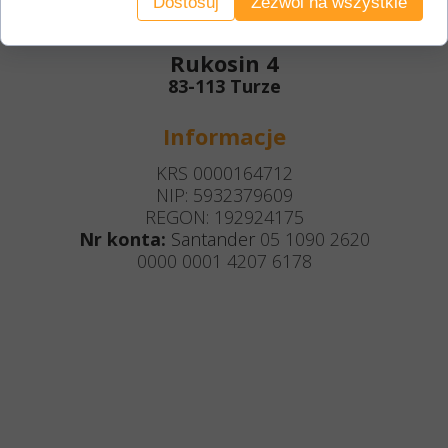
Dostosuj
Zezwól na wszystkie
Korespondencja / magazyn
Rukosin 4
83-113 Turze
Informacje
KRS 0000164712
NIP: 5932379609
REGON: 192924175
Nr konta:
Santander
05 1090 2620
0000 0001 4207 6178