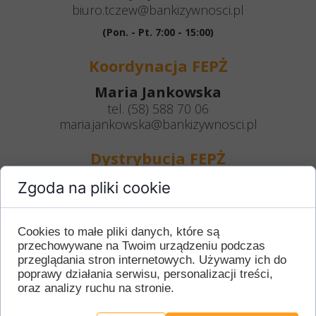
biuro.tczew@bankizywnosci.pl
(Pon. - Pt. 7:00 - 15:00)
Koordynacja FEPŻ
Maria Jankowska
tel. (58) 588 70 06
maria.jankowska@bankizywnosci.pl
Dystrybucja FEPŻ
Justyna Nibus
Zgoda na pliki cookie
tel. (58) 588 70 06
justyna.nibus@bankizywnosci.pl
Cookies to małe pliki danych, które są
przechowywane na Twoim urządzeniu podczas
przeglądania stron internetowych. Używamy ich do
Siedziba
poprawy działania serwisu, personalizacji treści,
oraz analizy ruchu na stronie.
ul. Kwiatowa 2
83-110 Tczew