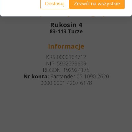
Dostosuj
Zezwól na wszystkie
Korespondencja / magazyn
Rukosin 4
83-113 Turze
Informacje
KRS 0000164712
NIP: 5932379609
REGON: 192924175
Nr konta:
Santander
05 1090 2620
0000 0001 4207 6178