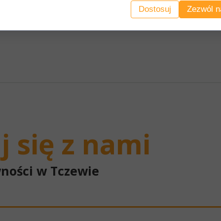
Dostosuj
Zezwól n
 się z nami
ności w Tczewie