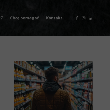
27
Chcę pomagać
Kontakt
 2025
Zbiórka żywności
 2024
Wesprzyj nas finansowo
Przekaż żywność bez VAT
Przekaż nam 1,5% podatku
Zostań partnerem biznesowym
Zostań wolontariuszem