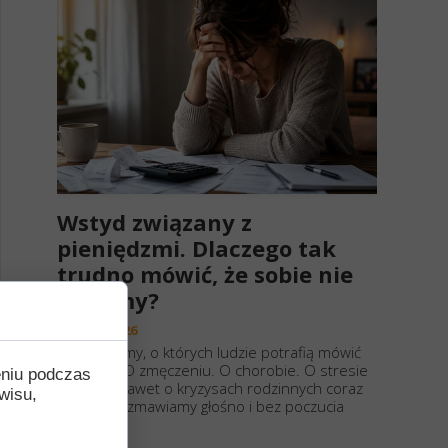
Wstyd związany z
pieniędzmi. Dlaczego tak
trudno mówić, że sobie nie
radzimy?
28 maja 2026
Są problemy, o których ludzie potrafią mówić
otwarcie. O zmęczeniu. O chorobie. O stresie
eniu podczas
w pracy. Nawet o kryzysach rodzinnych coraz
wisu,
częściej rozmawiamy głośno i bez poczucia
winy.
Ale kiedy